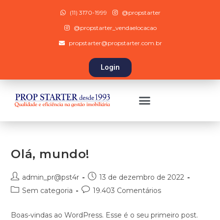
(11) 3170-1999
@propstarter
@propstarter_vendaelocacao
propstarter@propstarter.com.br
Login
Olá, mundo!
admin_pr@pst4r
13 de dezembro de 2022
Sem categoria
19.403 Comentários
Boas-vindas ao WordPress. Esse é o seu primeiro post.